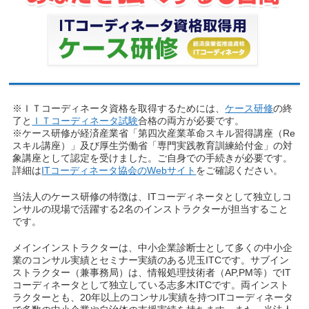
※ＩＴコーディネータ資格を取得するためには、
ケース研修
の終
了と
ＩＴコーディネータ試験
合格の両方が必要です。
※ケース研修が経済産業省「第四次産業革命スキル習得講座（Re
スキル講座）」及び厚生労働省「専門実践教育訓練給付金」の対
象講座として認定を受けました。ご自身での手続きが必要です。
詳細は
ITコーディネータ協会のWebサイト
をご確認ください。
当法人のケース研修の特徴は、ITコーディネータとして独立しコ
ンサルの現場で活躍する2名のインストラクターが担当すること
です。
メインインストラクターは、中小企業診断士として多くの中小企
業のコンサル実績とセミナー実績のある児玉ITCです。サブイン
ストラクター（兼事務局）は、情報処理技術者（AP,PM等）でIT
コーディネータとして独立している志多木ITCです。両インスト
ラクターとも、20年以上のコンサル実績を持つITコーディネータ