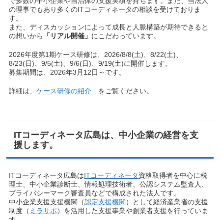
で多数の中小企業や自治体の支援実績を持ちます。また、当法人
の理事でもあり多くのITコーディネータの相談を受けておりま
す。
また、ディスカッションによって成長と人脈構築が期待できると
の想いから
「リアル開催」
にこだわっています。
2026年度第1期ケース研修は、2026/8/8(土)、8/22(土)、
8/23(日)、9/5(土)、9/6(日)、9/19(土)に開催します。
募集期間は、2026年3月12日～です。
詳細は、
ケース研修の紹介
をご覧ください。
ITコーディネータ広島は、中小企業の経営を支
援します。
ITコーディネータ広島は
ITコーディネータ
資格取得者を中心に税
理士、中小企業診断士、情報処理技術者、公認システム監査人、
プライバシーマーク審査員などで構成された法人です。
中小企業支援支援機関（
認定支援機関
）として経済産業省の支援
制度（
ミラサポ
）を活用した支援事業や創業者支援を行っていま
す。