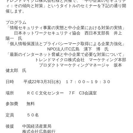
トレンドマイクロ株式会社様と共催で、「中小企業のセキュリテ
ィ：その傾向と対策」というタイトルのセミナーを下記の通り開
催します。
プログラム
「情報セキュリティ事案の実態と中小企業における対策の実情」
日本ネットワークセキュリティ協会 西日本支部長 井上
陽一 氏
「個人情報保護法とプライバシーマーク取得による企業力強化」
NPO法人ITC広島 溝下 博 氏
「最新のインターネット脅威と中小企業で必要な対策について」
トレンドマイクロ株式会社 マーケティング本部
プロダクトマーケティングマネージャ 坂本
健太郎 氏
日時 平成22年3月3日(水) １７：００～１９：３０
場所 ＲＣＣ文化センター ７F C3会議室
参加費 無料
定員 ５０名
後援 中国経済産業局
株式会社広島銀行