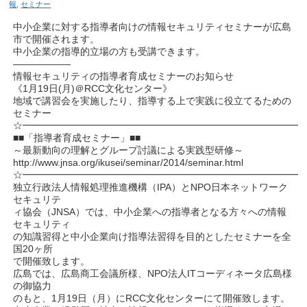
報
,
セミナー
中小企業に対する指導者向けの情報セキュリティセミナーが広島
市で開催されます。
中小企業の指導的立場の方も受講できます。
——————
情報セキュリティの指導者育成セミナーのお知らせ
《1月19日(月)＠RCC文化センター》
地域で講習会を実施したり、指導する上で実践に役立てるための
セミナー
☆━━━━━━━━━━━━━━━━━━━━━━━━━━━━━
■■「指導者育成セミナー」■■
～最新動向の理解とグループ討議による実践型研修～
http://www.jnsa.org/ikusei/seminar/2014/seminar.html
☆━━━━━━━━━━━━━━━━━━━━━━━━━━━━━
独立行政法人情報処理推進機構（IPA）とNPO日本ネットワーク
セキュリテ
ィ協会（JNSA）では、中小企業への指導者となる方々への情報
セキュリティ
の知識習得と中小企業向け指導法習得を目的としたセミナーを全
国20ヶ所
で開催致します。
広島では、広島商工会議所様、NPO法人ITコーディネータ広島様
の御協力
のもと、1月19日（月）にRCC文化センターにて開催致します。