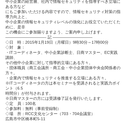
中小企業の経営層、社内で情報セキュリティを指導すべき立場に
ある方など
にもご参加いただける内容ですので、情報セキュリティ対策の指
導力向上と、
中小企業の情報セキュリティレベルの強化にお役立ていただくた
めに、是非
この機会にご参加賜りますよう、ご案内申し上げます。
——————————- 記 ——————————
◇日 時：2015年1月19日（月曜日）9時30分～17時00分
◇対 象：
・ITコーディネータ、中小企業診断士、日商マスター、EC実践
講師、
その他中小企業に対して指導的立場にある方々。
・団体職員（商工会議所・商工会・中小企業団体中央会関係者の
方々。
・企業内で情報セキュリティを推進する立場にある方々。
※ITコーディネータの方は本セミナーを受講されると実践力ポイ
ント（6.5
時間分）が付与されます。
※日商マスターの方には受講修了証を発行いたします。
◇定 員：100名
◇参加料：無料（事前登録制）
◇場 所：RCC文化センター（703・704会議室）
広島市中区橋本町5-11