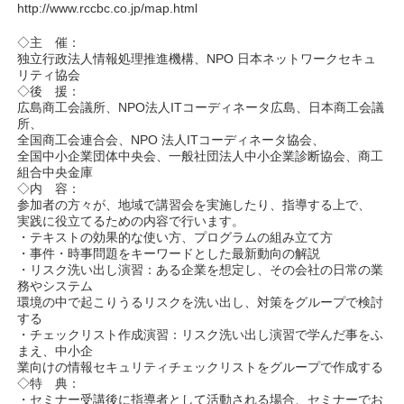
http://www.rccbc.co.jp/map.html
◇主 催：
独立行政法人情報処理推進機構、NPO 日本ネットワークセキュ
リティ協会
◇後 援：
広島商工会議所、NPO法人ITコーディネータ広島、日本商工会議
所、
全国商工会連合会、NPO 法人ITコーディネータ協会、
全国中小企業団体中央会、一般社団法人中小企業診断協会、商工
組合中央金庫
◇内 容：
参加者の方々が、地域で講習会を実施したり、指導する上で、
実践に役立てるための内容で行います。
・テキストの効果的な使い方、プログラムの組み立て方
・事件・時事問題をキーワードとした最新動向の解説
・リスク洗い出し演習：ある企業を想定し、その会社の日常の業
務やシステム
環境の中で起こりうるリスクを洗い出し、対策をグループで検討
する
・チェックリスト作成演習：リスク洗い出し演習で学んだ事をふ
まえ、中小企
業向けの情報セキュリティチェックリストをグループで作成する
◇特 典：
・セミナー受講後に指導者として活動される場合、セミナーでお