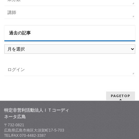
講師
過去の記事
過
去
の
記
事
ログイン
PAGETOP
特定非営利活動法人ＩＴコーディ
ネータ広島
〒732-0821
広島県広島市南区大須賀町17-5-703
TEL/FAX 070-4482-3387