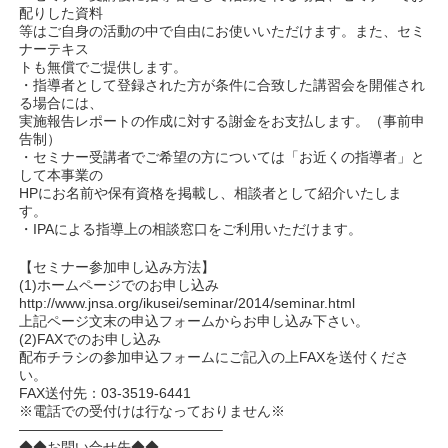
配りした資料
等はご自身の活動の中で自由にお使いいただけます。また、セミ
ナーテキス
トも無償でご提供します。
・指導者として登録された方が条件に合致した講習会を開催され
る場合には、
実施報告レポートの作成に対する謝金をお支払します。（事前申
告制）
・セミナー受講者でご希望の方については「お近くの指導者」と
して本事業の
HPにお名前や保有資格を掲載し、相談者として紹介いたしま
す。
・IPAによる指導上の相談窓口をご利用いただけます。
【セミナー参加申し込み方法】
(1)ホームページでのお申し込み
http://www.jnsa.org/ikusei/seminar/2014/seminar.html
上記ページ文末の申込フォームからお申し込み下さい。
(2)FAXでのお申し込み
配布チラシの参加申込フォームにご記入の上FAXを送付くださ
い。
FAX送付先：03-3519-6441
※電話での受付けは行なっておりません※
——————————————–
◆◆お問い合せ先◆◆