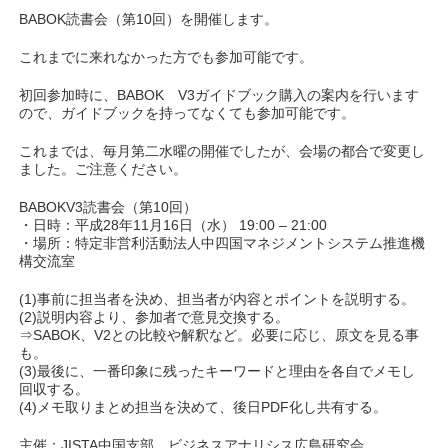
BABOK読書会（第10回）を開催します。
これまでに来れなかった方でも参加可能です。
初回参加時に、BABOK V3ガイドブック購入の案内を行います
ので、ガイドブックを持ってなくても参加可能です。
これまでは、毎月第二水曜の開催でしたが、会場の都合で変更し
ました。ご注意ください。
BABOKV3読書会（第10回）
・日時：平成28年11月16日（水） 19:00 – 21:00
・場所：特定非営利活動法人中四国マネジメントシステム推進機
構交流室
(1)事前に担当者を決め、担当者が内容とポイントを説明する。
(2)説明内容より、参加者で意見交換する。
⇒SABOK、V2との比較や解釈など。必要に応じ、原文を見る事
も。
(3)最後に、一番印象に残ったキーワードと理由を各自でメモし
回収する。
(4)メモ取りまとめ担当を決めて、後日PDF化し共有する。
主催：JISTA中国支部、ビジネスアナリシス広島研究会